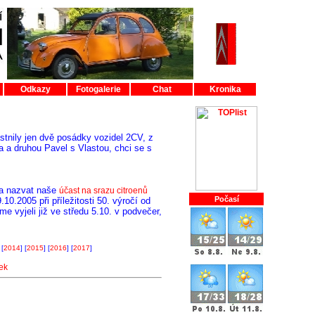
Odkazy
Fotogalerie
Chat
Kronika
tnily jen dvě posádky vozidel 2CV, z
ka a druhou Pavel s Vlastou, chci se s
la nazvat naše
účast na srazu citroenů
Počasí
10.2005 při příležitosti 50. výročí od
e vyjeli již ve středu 5.10. v podvečer,
 [
2014
] [
2015
] [
2016
] [
2017
]
ek