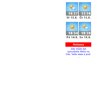
Reklama
Zde může být
upoutávka třeba na
Vás, Vaše www a pod.
...