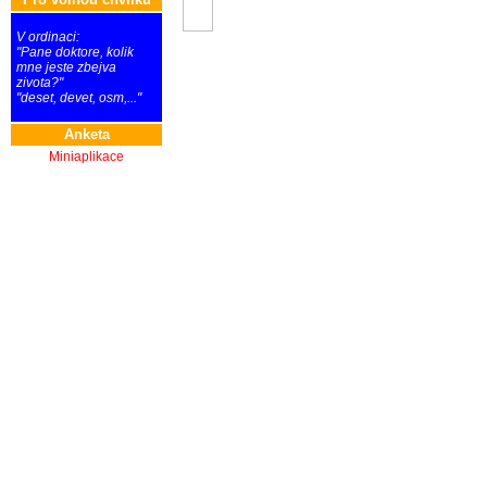
V ordinaci:
"Pane doktore, kolik
mne jeste zbejva
zivota?"
"deset, devet, osm,..."
Anketa
Miniaplikace