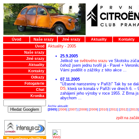
Úvod
Naše srazy
Jiné srazy
Aktuality
Kontakty
Aktuality - 2005
Úvod
Naše srazy
25.9.2005
Jiné srazy
Jelikož se
ve Skotsku zúčas
světového srazu
Aktuality
čehož jsem jednu tvořil já - Pavel + Veroni
Vámi podělit o zážitky z této akce ...
Kontakty
Odkazy
07.11.2005
Fotogalerie
"Úžasné narozeniny v Paříži" Tak by se da
DS,
která se konala v Paříži ve dnech 6. – 9.
Chat
zahájení jeho výroby v roce 1955. Z Brna jsm
Kronika
abychom ...
Archiv aktualit:
[2005]
[
2006
] [
2007
] [
2008
] [
2009
] [
2010
] [
2011
] [
2012
] [
2013
]
zpět na začát
Pro volnou chvilku