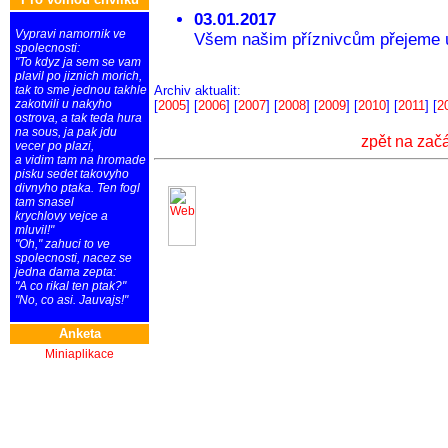
03.01.2017
Vypravi namornik ve
Všem našim příznivcům přejeme ú
spolecnosti:
"To kdyz ja sem se vam
plavil po jiznich morich,
tak to sme jednou takhle
Archiv aktualit:
zakotvili u nakyho
[
2005
] [
2006
] [
2007
] [
2008
] [
2009
] [
2010
] [
2011
] [
2
ostrova, a tak teda hura
na sous, ja pak jdu
zpět na zač
vecer po plazi,
a vidim tam na hromade
pisku sedet takovyho
divnyho ptaka. Ten fogl
tam snasel
krychlovy vejce a
mluvil!"
"Oh," zahuci to ve
spolecnosti, nacez se
jedna dama zepta:
"A co rikal ten ptak?"
"No, co asi. Jauvajs!"
Anketa
Miniaplikace