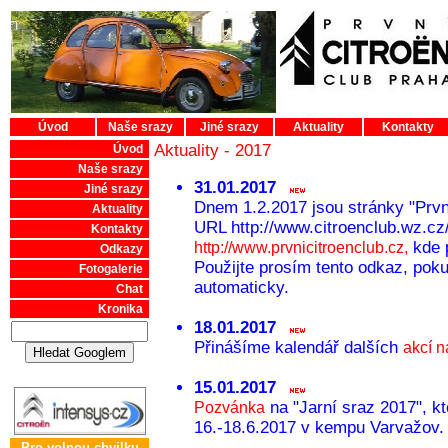
Úvod
Naše srazy
Jiné srazy
Aktuality
Kontakty
Aktuality - 2017
Úvod
Naše srazy
31.01.2017
Jiné srazy
Dnem 1.2.2017 jsou stránky "Prvn
Aktuality
URL http://www.citroenclub.wz.cz
Kontakty
kde p
http://www.prvnicitroenclub.cz,
Odkazy
Použijte prosím tento odkaz, pok
Fotogalerie
automaticky.
Chat
Kronika
18.01.2017
Přinášíme kalendář dalších
akcí n
15.01.2017
na "Jarní sraz 2017", k
Pozvánka
16.-18.6.2017 v kempu Varvažov. 
Pro volnou chvilku