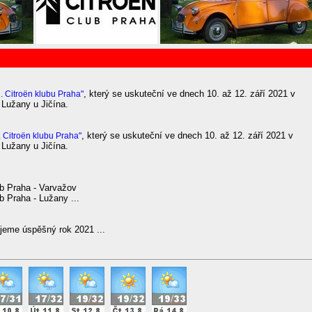
, který se uskuteční ve dnech 10. až 12. září 2021 v
. Citroën klubu Praha"
Lužany u Jičína.
, který se uskuteční ve dnech 10. až 12. září 2021 v
 Citroën klubu Praha"
Lužany u Jičína.
lub Praha - Varvažov
ub Praha - Lužany ...
jeme úspěšný rok 2021 ...